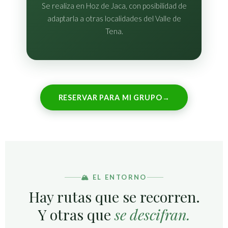
Se realiza en Hoz de Jaca, con posibilidad de
adaptarla a otras localidades del Valle de
Tena.
RESERVAR PARA MI GRUPO
→
🏔 EL ENTORNO
Hay rutas que se recorren.
Y otras que
se descifran.