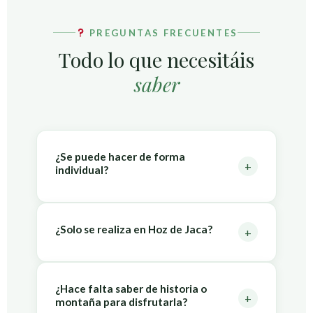
PREGUNTAS FRECUENTES
Todo lo que necesitáis
saber
¿Se puede hacer de forma
+
individual?
No. Esta actividad está pensada
exclusivamente para grupos reducidos
¿Solo se realiza en Hoz de Jaca?
+
previamente contratados. El formato grupal
e íntimo es parte esencial de la propuesta.
La propuesta principal se realiza en el
entorno de Hoz de Jaca, aunque también
¿Hace falta saber de historia o
+
montaña para disfrutarla?
puede adaptarse a otras localidades del